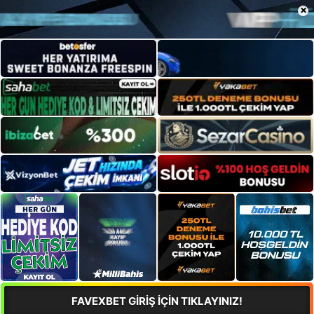
×
FAVEXBET GİRİŞ İÇİN TIKLAYINIZ!