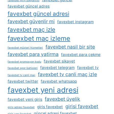
favexbet giriş bağlantısı
favexbet güncel adres
favexbet güncel adresi
favexbet güvenlir mi
favexbet instagram
favexbet maç izle
favexbet maç izleme
favexbet nasil bir site
favexbet müşteri hizmetleri
favexbet para yatirma
favexbet para çekme
favexbet sikayet
favexbet promosyon kodu
favexbet telegram
favexbet tv
favexbet spor bahisleri
favexbet tv canli maç izle
favexbet tv canli maç
favexbet twitter
favexbet whatsapp
favexbet yeni adresi
favexbet üyelik
favexbet yeni giris
girisi favexbet
giris favexbet
giris adresi favexbet
güncel adresi favexbet
giris yap favexbet