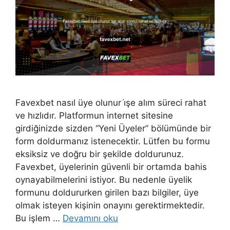
Favexbet nasıl üye olunur i̇şe alım süreci rahat
ve hızlıdır. Platformun internet sitesine
girdiğinizde sizden “Yeni Üyeler” bölümünde bir
form doldurmanız istenecektir. Lütfen bu formu
eksiksiz ve doğru bir şekilde doldurunuz.
Favexbet, üyelerinin güvenli bir ortamda bahis
oynayabilmelerini istiyor. Bu nedenle üyelik
formunu doldururken girilen bazı bilgiler, üye
olmak isteyen kişinin onayını gerektirmektedir.
Bu işlem …
Devamını oku