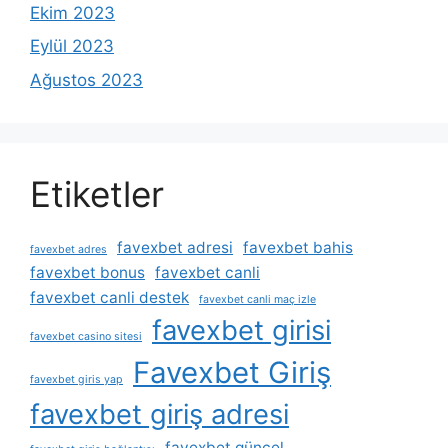
Ekim 2023
Eylül 2023
Ağustos 2023
Etiketler
favexbet adresi
favexbet bahis
favexbet adres
favexbet bonus
favexbet canli
favexbet canli destek
favexbet canli maç izle
favexbet girisi
favexbet casino sitesi
Favexbet Giriş
favexbet giris yap
favexbet giriş adresi
favexbet güncel