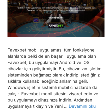
Favexbet mobil uygulaması tüm fonksiyonel
alanlarda belki de en başarılı uygulama olan
Favexbet, bu uygulamayı Android ve iOS
cihazlar için geliştirmiştir. Bu, cihazınızın işletim
sisteminden bağımsız olarak indirip istediğiniz
sıklıkta kullanabileceğiniz anlamına gelir.
Windows işletim sistemli mobil cihazlarda da
çalışır. Favexbet mobil sitesini ziyaret edin ve
bu uygulamayı cihazınıza indirin. Ardından
uygulamaya tıklayın ve Yeni …
Devamını oku