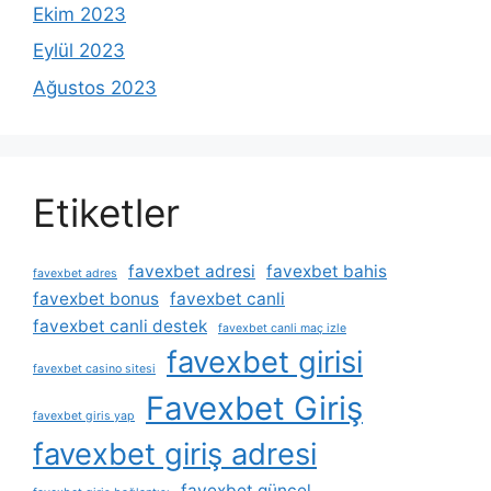
Ekim 2023
Eylül 2023
Ağustos 2023
Etiketler
favexbet adresi
favexbet bahis
favexbet adres
favexbet bonus
favexbet canli
favexbet canli destek
favexbet canli maç izle
favexbet girisi
favexbet casino sitesi
Favexbet Giriş
favexbet giris yap
favexbet giriş adresi
favexbet güncel