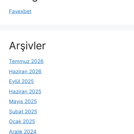
Favexbet
Arşivler
Temmuz 2026
Haziran 2026
Eylül 2025
Haziran 2025
Mayıs 2025
Şubat 2025
Ocak 2025
Aralık 2024