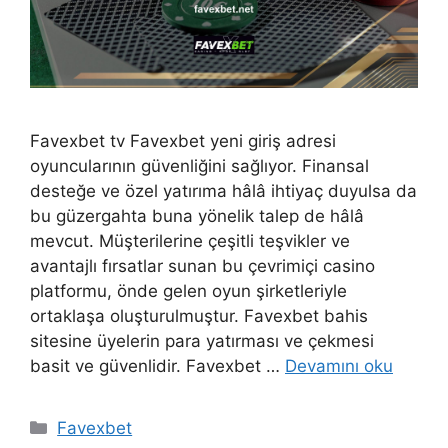
Favexbet tv Favexbet yeni giriş adresi
oyuncularının güvenliğini sağlıyor. Finansal
desteğe ve özel yatırıma hâlâ ihtiyaç duyulsa da
bu güzergahta buna yönelik talep de hâlâ
mevcut. Müşterilerine çeşitli teşvikler ve
avantajlı fırsatlar sunan bu çevrimiçi casino
platformu, önde gelen oyun şirketleriyle
ortaklaşa oluşturulmuştur. Favexbet bahis
sitesine üyelerin para yatırması ve çekmesi
basit ve güvenlidir. Favexbet …
Devamını oku
Kategoriler
Favexbet