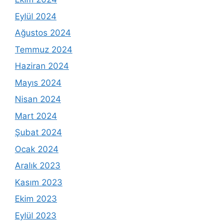
Eylül 2024
Ağustos 2024
Temmuz 2024
Haziran 2024
Mayıs 2024
Nisan 2024
Mart 2024
Şubat 2024
Ocak 2024
Aralık 2023
Kasım 2023
Ekim 2023
Eylül 2023