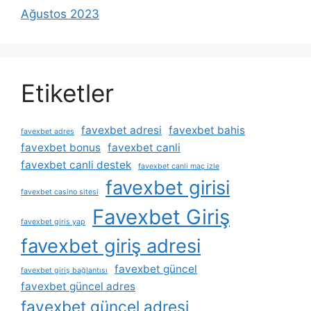
Ağustos 2023
Etiketler
favexbet adresi
favexbet bahis
favexbet adres
favexbet bonus
favexbet canli
favexbet canli destek
favexbet canli maç izle
favexbet girisi
favexbet casino sitesi
Favexbet Giriş
favexbet giris yap
favexbet giriş adresi
favexbet güncel
favexbet giriş bağlantısı
favexbet güncel adres
favexbet güncel adresi