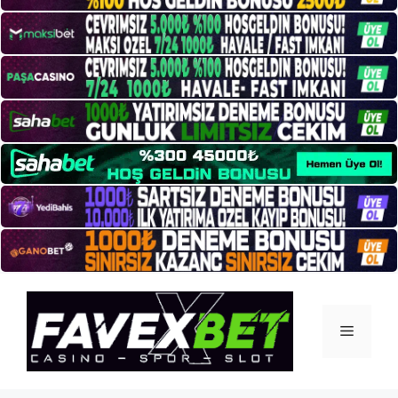
İçeriğe
atla
Menü