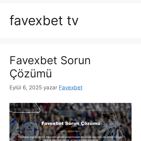
favexbet tv
Favexbet Sorun
Çözümü
Eylül 6, 2025
yazar
Favexbet