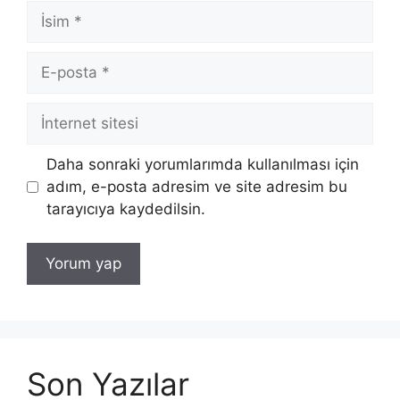
İsim
E-
posta
İnternet
sitesi
Daha sonraki yorumlarımda kullanılması için
adım, e-posta adresim ve site adresim bu
tarayıcıya kaydedilsin.
Son Yazılar