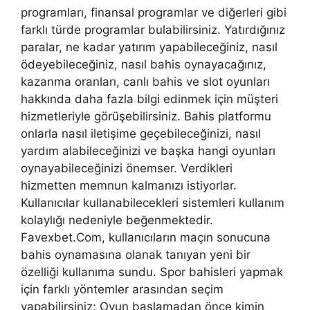
programları, finansal programlar ve diğerleri gibi
farklı türde programlar bulabilirsiniz. Yatırdığınız
paralar, ne kadar yatırım yapabileceğiniz, nasıl
ödeyebileceğiniz, nasıl bahis oynayacağınız,
kazanma oranları, canlı bahis ve slot oyunları
hakkında daha fazla bilgi edinmek için müşteri
hizmetleriyle görüşebilirsiniz. Bahis platformu
onlarla nasıl iletişime geçebileceğinizi, nasıl
yardım alabileceğinizi ve başka hangi oyunları
oynayabileceğinizi önemser. Verdikleri
hizmetten memnun kalmanızı istiyorlar.
Kullanıcılar kullanabilecekleri sistemleri kullanım
kolaylığı nedeniyle beğenmektedir.
Favexbet.Com, kullanıcıların maçın sonucuna
bahis oynamasına olanak tanıyan yeni bir
özelliği kullanıma sundu. Spor bahisleri yapmak
için farklı yöntemler arasından seçim
yapabilirsiniz; Oyun başlamadan önce kimin