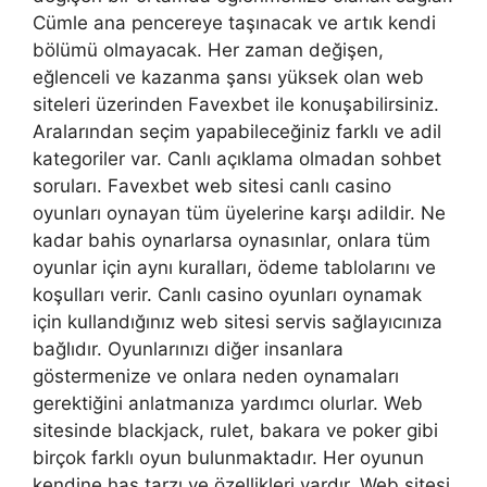
Cümle ana pencereye taşınacak ve artık kendi
bölümü olmayacak. Her zaman değişen,
eğlenceli ve kazanma şansı yüksek olan web
siteleri üzerinden Favexbet ile konuşabilirsiniz.
Aralarından seçim yapabileceğiniz farklı ve adil
kategoriler var. Canlı açıklama olmadan sohbet
soruları. Favexbet web sitesi canlı casino
oyunları oynayan tüm üyelerine karşı adildir. Ne
kadar bahis oynarlarsa oynasınlar, onlara tüm
oyunlar için aynı kuralları, ödeme tablolarını ve
koşulları verir. Canlı casino oyunları oynamak
için kullandığınız web sitesi servis sağlayıcınıza
bağlıdır. Oyunlarınızı diğer insanlara
göstermenize ve onlara neden oynamaları
gerektiğini anlatmanıza yardımcı olurlar. Web
sitesinde blackjack, rulet, bakara ve poker gibi
birçok farklı oyun bulunmaktadır. Her oyunun
kendine has tarzı ve özellikleri vardır. Web sitesi