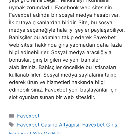
uymak zorundadır. Facebook web sitesinin
Favexbet adında bir sosyal medya hesabı var.
İlk ortaya çıkanlardan biridir. Site, bu sosyal
medya seçeneğiyle hala iyi şeyler paylaşabiliyor.
Bahisçiler bu adımları takip ederek Favexbet
web sitesi hakkında giriş yapmadan daha fazla
bilgi edinebilirler. Sosyal medya aracılığıyla
bonuslar, giriş bilgileri ve yeni bahisler
alabilirsiniz. Bahisçiler öncelikle bu istisnaları
kullanabilirler. Sosyal medya sayfalarını takip
ederek ürün ve hizmetleri hakkında bilgi
edinebilirsiniz. Favexbet yeni başlayanlar için
slot oyunları sunan bir web sitesidir.
Kategoriler
Favexbet
Etiketler
Favexbet Casino Altyapısı
,
Favexbet Giriş
,
Favexbet Site Gizliliği