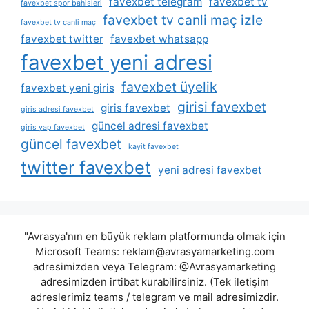
favexbet telegram
favexbet tv
favexbet spor bahisleri
favexbet tv canli maç izle
favexbet tv canli maç
favexbet twitter
favexbet whatsapp
favexbet yeni adresi
favexbet üyelik
favexbet yeni giris
girisi favexbet
giris favexbet
giris adresi favexbet
güncel adresi favexbet
giris yap favexbet
güncel favexbet
kayit favexbet
twitter favexbet
yeni adresi favexbet
"Avrasya'nın en büyük reklam platformunda olmak için
Microsoft Teams:
reklam@avrasyamarketing.com
adresimizden veya Telegram: @Avrasyamarketing
adresimizden irtibat kurabilirsiniz. (Tek iletişim
adreslerimiz teams / telegram ve mail adresimizdir.