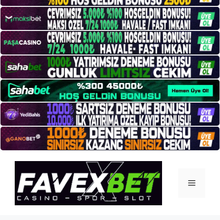
İçeriğe
atla
Menü