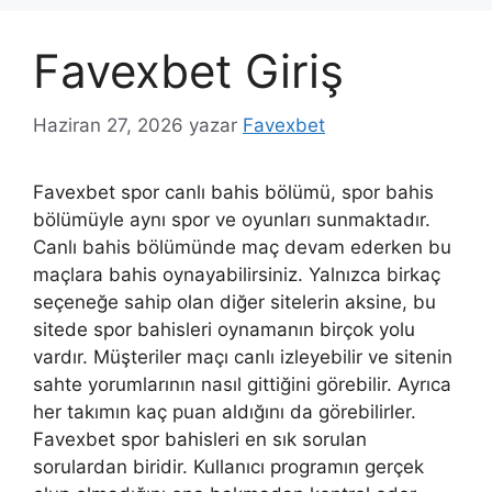
Favexbet Giriş
Haziran 27, 2026
yazar
Favexbet
Favexbet spor canlı bahis bölümü, spor bahis
bölümüyle aynı spor ve oyunları sunmaktadır.
Canlı bahis bölümünde maç devam ederken bu
maçlara bahis oynayabilirsiniz. Yalnızca birkaç
seçeneğe sahip olan diğer sitelerin aksine, bu
sitede spor bahisleri oynamanın birçok yolu
vardır. Müşteriler maçı canlı izleyebilir ve sitenin
sahte yorumlarının nasıl gittiğini görebilir. Ayrıca
her takımın kaç puan aldığını da görebilirler.
Favexbet spor bahisleri en sık sorulan
sorulardan biridir. Kullanıcı programın gerçek