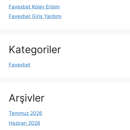
Favexbet Kolay Erişim
Favexbet Giriş Yardımı
Kategoriler
Favexbet
Arşivler
Temmuz 2026
Haziran 2026