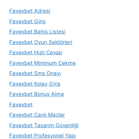
Favexbet Adresi
Favexbet Giriş
Favexbet Bahis Listesi
Favexbet Oyun Sektörleri
Favexbet Hızlı Cevap
Favexbet Minimum Çekme
Favexbet Sms Onayı
Favexbet Kolay Giriş
Favexbet Bonus Alma
Favexbet
Favexbet Canlı Maçlar
Favexbet Tasarım Güvenliği
Favexbet Profesyonel Yapı