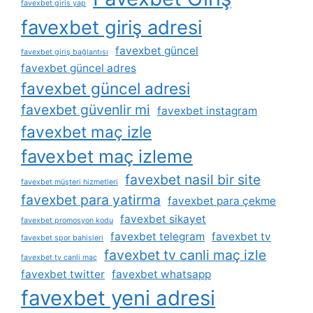
favexbet giris yap
favexbet giriş adresi
favexbet güncel
favexbet giriş bağlantısı
favexbet güncel adres
favexbet güncel adresi
favexbet güvenlir mi
favexbet instagram
favexbet maç izle
favexbet maç izleme
favexbet nasil bir site
favexbet müşteri hizmetleri
favexbet para yatirma
favexbet para çekme
favexbet sikayet
favexbet promosyon kodu
favexbet telegram
favexbet tv
favexbet spor bahisleri
favexbet tv canli maç izle
favexbet tv canli maç
favexbet twitter
favexbet whatsapp
favexbet yeni adresi