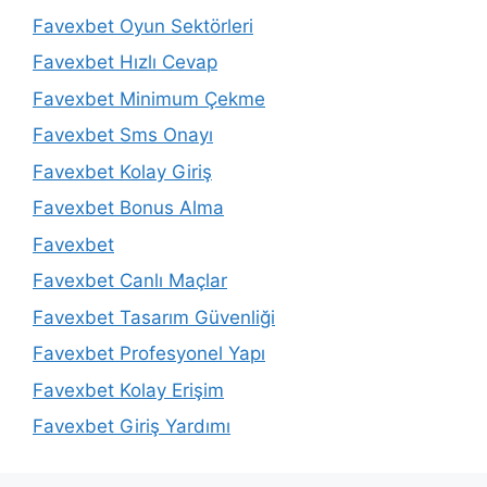
Favexbet Oyun Sektörleri
Favexbet Hızlı Cevap
Favexbet Minimum Çekme
Favexbet Sms Onayı
Favexbet Kolay Giriş
Favexbet Bonus Alma
Favexbet
Favexbet Canlı Maçlar
Favexbet Tasarım Güvenliği
Favexbet Profesyonel Yapı
Favexbet Kolay Erişim
Favexbet Giriş Yardımı