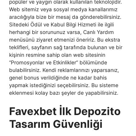
popüler ve yaygın olarak kullanılan teknolojidir.
Web sitemiz veya sosyal medya kanallarımız
aracılığıyla bize bir mesaj da gönderebilirsiniz.
Sitedeki Ödül ve Kabul Bilgi Hizmeti ile ilgili
herhangi bir sorununuz varsa, Canlı Yardım
menüsünü ziyaret etmenizi öneririz. Bu ekstra
teklifleri, sayfanın sağ tarafında bulunan ve bir
kişinin resmine sahip olan web sitesinin
“Promosyonlar ve Etkinlikler” bölümünde
bulabilirsiniz. Kendi reklamlarınızı yaparsanız,
genel bonus verildiğinde ne kadar bahis
yapmak istediğinizi seçebilirsiniz. Bu sisteme
eklenmesi kolay bazı şeyler de yapabilirsiniz.
Favexbet İlk Depozito
Tasarım Güvenliği