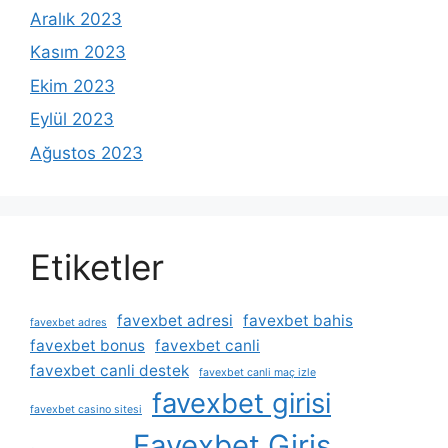
Aralık 2023
Kasım 2023
Ekim 2023
Eylül 2023
Ağustos 2023
Etiketler
favexbet adresi
favexbet bahis
favexbet adres
favexbet bonus
favexbet canli
favexbet canli destek
favexbet canli maç izle
favexbet girisi
favexbet casino sitesi
Favexbet Giriş