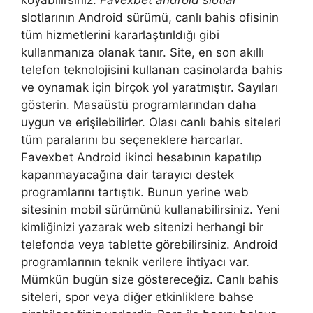
koyabilirsiniz.
Favexbet android slotlar
slotlarının Android sürümü, canlı bahis ofisinin
tüm hizmetlerini kararlaştırıldığı gibi
kullanmanıza olanak tanır. Site, en son akıllı
telefon teknolojisini kullanan casinolarda bahis
ve oynamak için birçok yol yaratmıştır. Sayıları
gösterin. Masaüstü programlarından daha
uygun ve erişilebilirler. Olası canlı bahis siteleri
tüm paralarını bu seçeneklere harcarlar.
Favexbet Android ikinci hesabının kapatılıp
kapanmayacağına dair tarayıcı destek
programlarını tartıştık. Bunun yerine web
sitesinin mobil sürümünü kullanabilirsiniz. Yeni
kimliğinizi yazarak web sitenizi herhangi bir
telefonda veya tablette görebilirsiniz. Android
programlarının teknik verilere ihtiyacı var.
Mümkün bugün size göstereceğiz. Canlı bahis
siteleri, spor veya diğer etkinliklere bahse