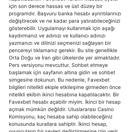
için son derece hassas ve üst düzey bir
programdır. Başvuru banka hesabı ayrıntılarınızı
değiştirecek ve ne kadar para yatırabileceğinizi
gösterebilir. Uygulamayı kullanmak için aşağı
kaydırmanız ve adınızı ve kullanıcı adınızı
yazmanızı ve dilinizi seçmenizi sağlayan bir
pencereyi tıklamanız gerekir. Bu site genellikle
Orta Doğu ve İran gibi ülkelerde yer almaktadır.
Pers versiyonu mevcuttur. Sohbet etmeye
başlamak için sayfanın altına gidin ve sohbet
simgesine dokunun. Bu nedenle, Favexbet
bilgileri nitelikli ekiple etkileşime girmeden önce
nitelikli ekibin ikinci hesabına kapatılacaktır. Bir
Favexbet hesabı açabilir miyim. İkinci bir hesap
açmak mümkün değildir. Uluslararası Casino
Komisyonu, kaç hesaba sahip olabileceğiniz
konusunda kurallara sahiptir. İkinci hesap,
oyuncuların bir şeyleri değiştirmesine izin verir.