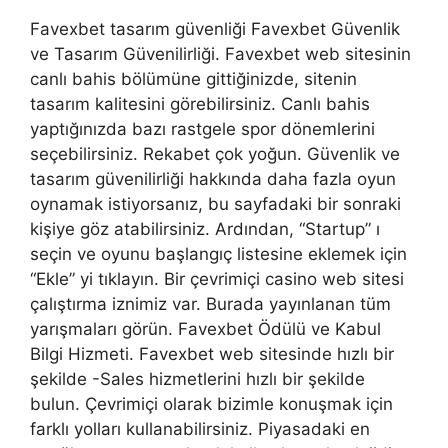
Favexbet tasarım güvenliği Favexbet Güvenlik
ve Tasarım Güvenilirliği. Favexbet web sitesinin
canlı bahis bölümüne gittiğinizde, sitenin
tasarım kalitesini görebilirsiniz. Canlı bahis
yaptığınızda bazı rastgele spor dönemlerini
seçebilirsiniz. Rekabet çok yoğun. Güvenlik ve
tasarım güvenilirliği hakkında daha fazla oyun
oynamak istiyorsanız, bu sayfadaki bir sonraki
kişiye göz atabilirsiniz. Ardından, “Startup” ı
seçin ve oyunu başlangıç listesine eklemek için
“Ekle” yi tıklayın. Bir çevrimiçi casino web sitesi
çalıştırma iznimiz var. Burada yayınlanan tüm
yarışmaları görün. Favexbet Ödülü ve Kabul
Bilgi Hizmeti. Favexbet web sitesinde hızlı bir
şekilde -Sales hizmetlerini hızlı bir şekilde
bulun. Çevrimiçi olarak bizimle konuşmak için
farklı yolları kullanabilirsiniz. Piyasadaki en