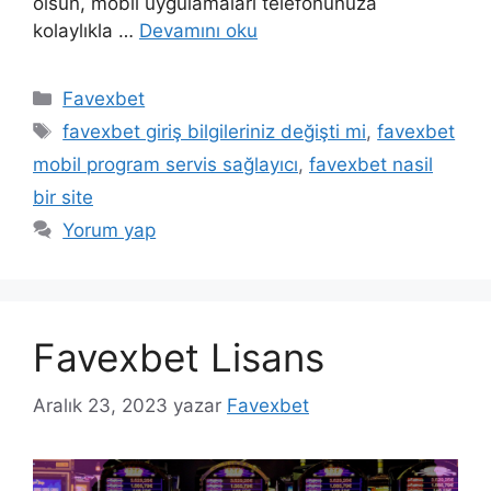
olsun, mobil uygulamaları telefonunuza
kolaylıkla …
Devamını oku
Kategoriler
Favexbet
Etiketler
favexbet giriş bilgileriniz değişti mi
,
favexbet
mobil program servis sağlayıcı
,
favexbet nasil
bir site
Yorum yap
Favexbet Lisans
Aralık 23, 2023
yazar
Favexbet