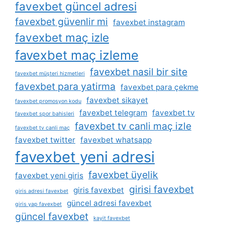
favexbet güncel adresi
favexbet güvenlir mi
favexbet instagram
favexbet maç izle
favexbet maç izleme
favexbet nasil bir site
favexbet müşteri hizmetleri
favexbet para yatirma
favexbet para çekme
favexbet sikayet
favexbet promosyon kodu
favexbet telegram
favexbet tv
favexbet spor bahisleri
favexbet tv canli maç izle
favexbet tv canli maç
favexbet twitter
favexbet whatsapp
favexbet yeni adresi
favexbet üyelik
favexbet yeni giris
girisi favexbet
giris favexbet
giris adresi favexbet
güncel adresi favexbet
giris yap favexbet
güncel favexbet
kayit favexbet