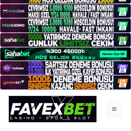
İçeriğe
atla
Menü