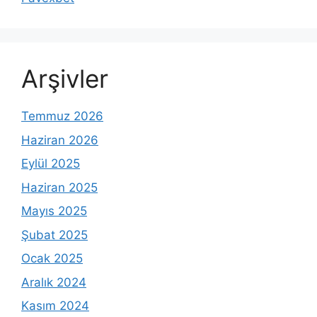
Arşivler
Temmuz 2026
Haziran 2026
Eylül 2025
Haziran 2025
Mayıs 2025
Şubat 2025
Ocak 2025
Aralık 2024
Kasım 2024