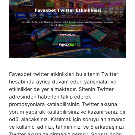
Favexbet twitter etkinlikleri bu sitenin Twitter
hesabında ayrıca devam eden yarışmalar ve
etkinlikler de yer almaktadır. Sitenin Twitter
adresinden haberleri takip ederek
promosyonlara katılabilirsiniz. Twitter akışına
yorum yaparak katılabilirsiniz ve kazanırsanız bir
ödül alacaksınız. Katılmak için soruyu anlamanız
ve kullanıcı adınızı, tahmininizi ve 5 arkadaşınızı
Twitter akışınıza girmeniz gerekir. Soruya doğru