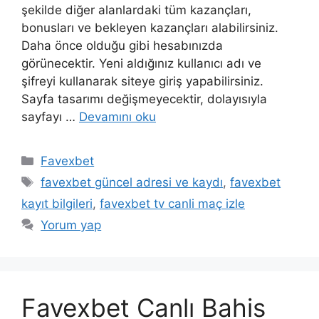
şekilde diğer alanlardaki tüm kazançları,
bonusları ve bekleyen kazançları alabilirsiniz.
Daha önce olduğu gibi hesabınızda
görünecektir. Yeni aldığınız kullanıcı adı ve
şifreyi kullanarak siteye giriş yapabilirsiniz.
Sayfa tasarımı değişmeyecektir, dolayısıyla
sayfayı …
Devamını oku
Kategoriler
Favexbet
Etiketler
favexbet güncel adresi ve kaydı
,
favexbet
kayıt bilgileri
,
favexbet tv canli maç izle
Yorum yap
Favexbet Canlı Bahis