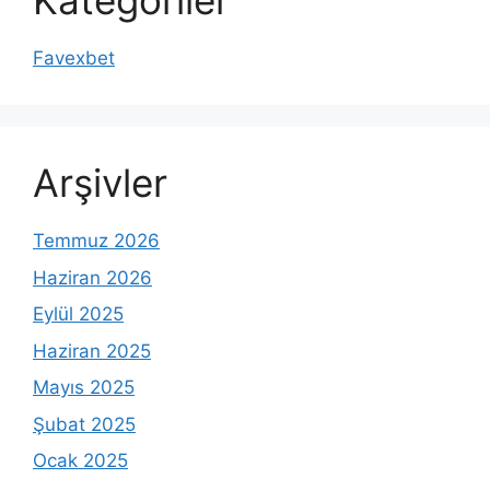
Kategoriler
Favexbet
Arşivler
Temmuz 2026
Haziran 2026
Eylül 2025
Haziran 2025
Mayıs 2025
Şubat 2025
Ocak 2025