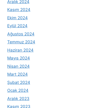
Aralık 2024
Kasım 2024
Ekim 2024
Eylül 2024
Ağustos 2024
Temmuz 2024
Haziran 2024
Mayıs 2024
Nisan 2024
Mart 2024
Şubat 2024
Ocak 2024
Aralık 2023
Kasım 2023