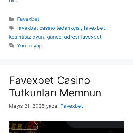
oku
Kategoriler
Favexbet
Etiketler
favexbet casino tedarikçisi
,
favexbet
kesintisiz oyun
,
güncel adresi favexbet
Yorum yap
Favexbet Casino
Tutkunları Memnun
Mayıs 21, 2025
yazar
Favexbet