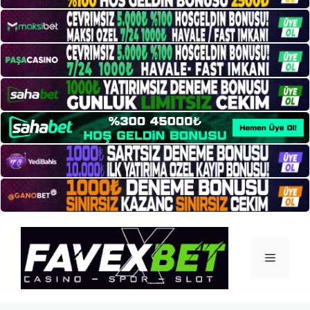
İçeriğe
atla
Menü