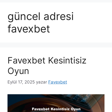
güncel adresi
favexbet
Favexbet Kesintisiz
Oyun
Eylül 17, 2025
yazar
Favexbet