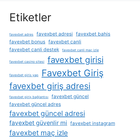
Etiketler
favexbet adresi
favexbet bahis
favexbet adres
favexbet bonus
favexbet canli
favexbet canli destek
favexbet canli maç izle
favexbet girisi
favexbet casino sitesi
Favexbet Giriş
favexbet giris yap
favexbet giriş adresi
favexbet güncel
favexbet giriş bağlantısı
favexbet güncel adres
favexbet güncel adresi
favexbet güvenlir mi
favexbet instagram
favexbet maç izle