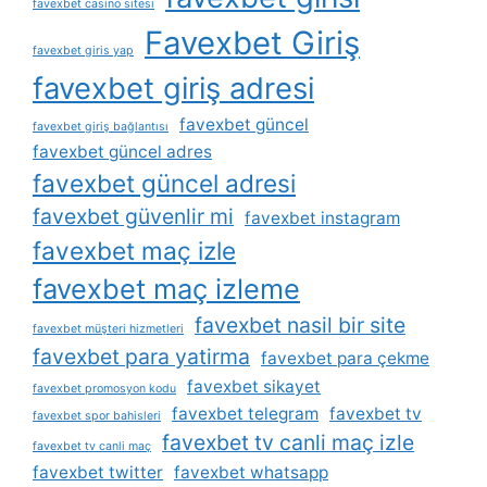
favexbet casino sitesi
Favexbet Giriş
favexbet giris yap
favexbet giriş adresi
favexbet güncel
favexbet giriş bağlantısı
favexbet güncel adres
favexbet güncel adresi
favexbet güvenlir mi
favexbet instagram
favexbet maç izle
favexbet maç izleme
favexbet nasil bir site
favexbet müşteri hizmetleri
favexbet para yatirma
favexbet para çekme
favexbet sikayet
favexbet promosyon kodu
favexbet telegram
favexbet tv
favexbet spor bahisleri
favexbet tv canli maç izle
favexbet tv canli maç
favexbet twitter
favexbet whatsapp