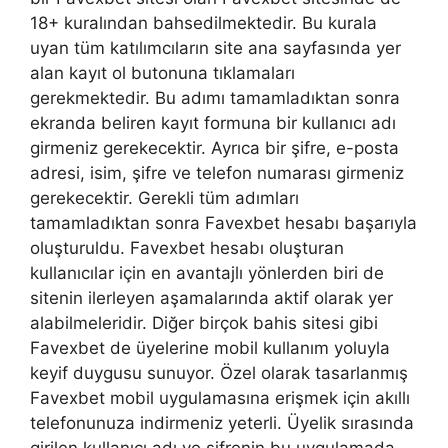
18+ kuralından bahsedilmektedir. Bu kurala
uyan tüm katılımcıların site ana sayfasında yer
alan kayıt ol butonuna tıklamaları
gerekmektedir. Bu adımı tamamladıktan sonra
ekranda beliren kayıt formuna bir kullanıcı adı
girmeniz gerekecektir. Ayrıca bir şifre, e-posta
adresi, isim, şifre ve telefon numarası girmeniz
gerekecektir. Gerekli tüm adımları
tamamladıktan sonra Favexbet hesabı başarıyla
oluşturuldu. Favexbet hesabı oluşturan
kullanıcılar için en avantajlı yönlerden biri de
sitenin ilerleyen aşamalarında aktif olarak yer
alabilmeleridir. Diğer birçok bahis sitesi gibi
Favexbet de üyelerine mobil kullanım yoluyla
keyif duygusu sunuyor. Özel olarak tasarlanmış
Favexbet mobil uygulamasına erişmek için akıllı
telefonunuza indirmeniz yeterli. Üyelik sırasında
girilen kullanıcı adı ve şifrenin bu uygulamada