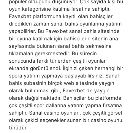
popüler olduğunu düşünüyor. Çok sayıda kişi bu
oyun kategorisine katılma fırsatına sahiptir.
Favexbet platformuna kayıtlı olan bahisçiler
diledikleri zaman sanal bahis oyunlarına yatırım
yapabilirler. Bu Favexbet sanal bahis sitesinde
bir oyuna katılmak için bahisçilerin sitenin ana
sayfasında bulunan sanal bahis sekmesine
tıklamaları gerekmektedir. Bu sürecin
sonucunda farklı türlerden çeşitli oyunlar
ekranda görüntülendi. İlginizi çeken herhangi bir
spora yatırım yapmaya başlayabilirsiniz. Sanal
bahis şubesinin birçok web sitesinde yaygın
olarak bulunması gibi, Favexbet de yaygın
olarak dağıtılmaktadır. Bahisçiler bu platformda
çok çeşitli spor dallarına yatırım yapma fırsatına
sahiptir. Sanal casino oyunları, çok çeşitli görsel
olarak çekici seçenekler sunan bir casino oyunu
türüdür.