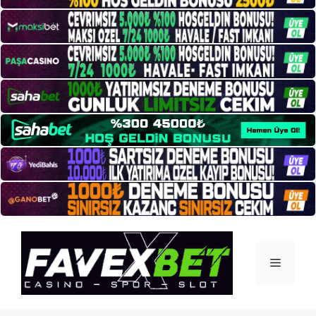
İçeriğe
atla
Menü