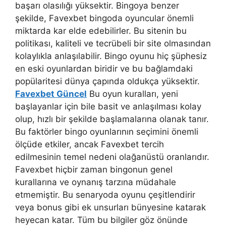
başarı olasılığı yüksektir. Bingoya benzer
şekilde, Favexbet bingoda oyuncular önemli
miktarda kar elde edebilirler. Bu sitenin bu
politikası, kaliteli ve tecrübeli bir site olmasından
kolaylıkla anlaşılabilir. Bingo oyunu hiç şüphesiz
en eski oyunlardan biridir ve bu bağlamdaki
popülaritesi dünya çapında oldukça yüksektir.
Favexbet Güncel
Bu oyun kuralları, yeni
başlayanlar için bile basit ve anlaşılması kolay
olup, hızlı bir şekilde başlamalarına olanak tanır.
Bu faktörler bingo oyunlarının seçimini önemli
ölçüde etkiler, ancak Favexbet tercih
edilmesinin temel nedeni olağanüstü oranlarıdır.
Favexbet hiçbir zaman bingonun genel
kurallarına ve oynanış tarzına müdahale
etmemiştir. Bu senaryoda oyunu çeşitlendirir
veya bonus gibi ek unsurları bünyesine katarak
heyecan katar. Tüm bu bilgiler göz önünde