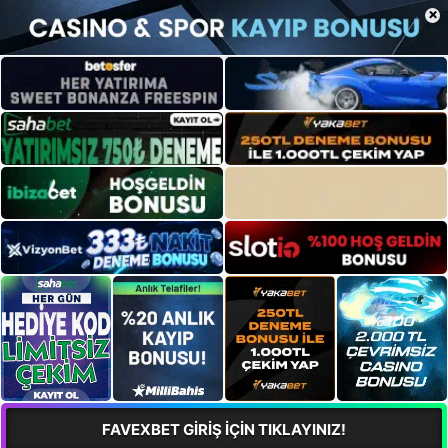
×
FAVEXBET GİRİŞ İÇİN TIKLAYINIZ!