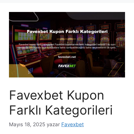
Favexbet Kupon
Farklı Kategorileri
Mayıs 18, 2025
yazar
Favexbet