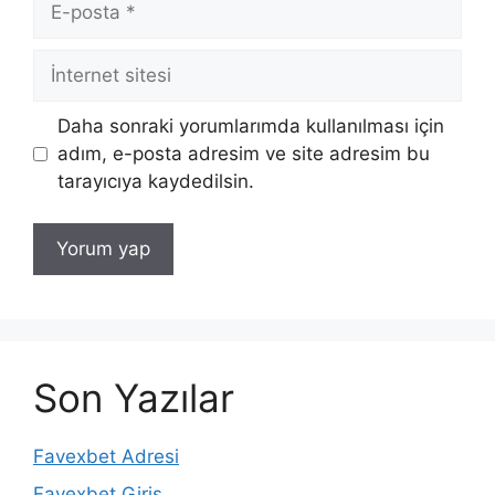
posta
İnternet
sitesi
Daha sonraki yorumlarımda kullanılması için
adım, e-posta adresim ve site adresim bu
tarayıcıya kaydedilsin.
Son Yazılar
Favexbet Adresi
Favexbet Giriş