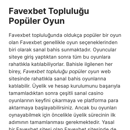
Favexbet Topluluğu
Popüler Oyun
Favexbet topluluğunda oldukça popüler bir oyun
olan Favexbet genellikle oyun seçeneklerinden
biri olarak sanal bahis sunmaktadır. Oyuncular
siteye giriş yaptıktan sonra tüm bu oyunlara
rahatlıkla katılabiliyorlar. Bahisle ilgilenen her
birey,
Favexbet topluluğu popüler oyun
web
sitesinde rahatlıkla sanal bahis oyunlarına
katılabilir. Üyelik ve hesap kurulumunu başarıyla
tamamladıktan sonra çeşitli sanal casino
oyunlarının keyfini çıkarmaya ve platforma para
aktarmaya başlayabilirsiniz. Ancak bu oyunları
oynayabilmek için öncelikle üyelik sürecinin ilk
adımının tamamlanması gerekmektedir. Yasal
bir Favexbet sitesi olan Favexbet sitesinde de