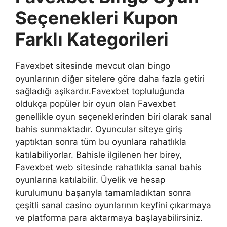
Seçenekleri Kupon
Farklı Kategorileri
Favexbet sitesinde mevcut olan bingo
oyunlarının diğer sitelere göre daha fazla getiri
sağladığı aşikardır.Favexbet topluluğunda
oldukça popüler bir oyun olan Favexbet
genellikle oyun seçeneklerinden biri olarak sanal
bahis sunmaktadır. Oyuncular siteye giriş
yaptıktan sonra tüm bu oyunlara rahatlıkla
katılabiliyorlar. Bahisle ilgilenen her birey,
Favexbet web sitesinde rahatlıkla sanal bahis
oyunlarına katılabilir. Üyelik ve hesap
kurulumunu başarıyla tamamladıktan sonra
çeşitli sanal casino oyunlarının keyfini çıkarmaya
ve platforma para aktarmaya başlayabilirsiniz.