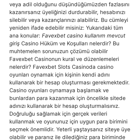
veya adil olduğunu düşündüğümüzden fazlasını
kazanırsanız üyeliğinizi durdurabilir, hesabınızı
silebilir veya kazançlarınızı alabiliriz. Bu cümleyi
yeniden ifade edebilir misiniz: Yukarıdaki tüm
ana konular:
Favexbet casino kullanım mevcut
giriş
Casino Hüküm ve Koşulları nelerdir? Bu
muhtemelen sorunuzun çözümü olabilir
Favexbet Casinonun kural ve düzenlemeleri
nelerdir? Favexbet Slots Casinoda casino
oyunları oynamak için kişinin kendi adını
kullanarak bir hesap oluşturması gerekmektedir.
Casino oyunları oynamaya başlamak ve
bunlardan para kazanmak için öncelikle sitede
adınızı kullanarak bir hesap oluşturmalısınız.
Doğruluğu sağlamak için gerçek verileri
kullanmak ve oyununuz için uygun para birimini
seçmek önemlidir. Yeterli yaştaysanız siteye üye
olabilir ve paranız ile dilediğiniz para biriminde