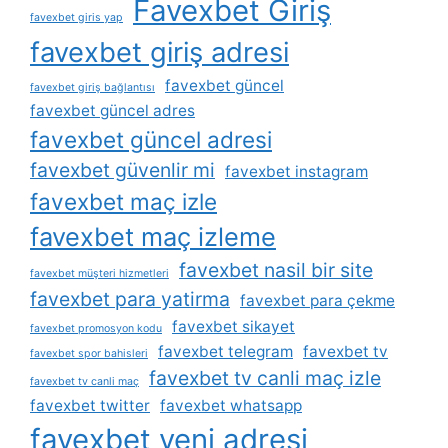
Favexbet Giriş
favexbet giris yap
favexbet giriş adresi
favexbet güncel
favexbet giriş bağlantısı
favexbet güncel adres
favexbet güncel adresi
favexbet güvenlir mi
favexbet instagram
favexbet maç izle
favexbet maç izleme
favexbet nasil bir site
favexbet müşteri hizmetleri
favexbet para yatirma
favexbet para çekme
favexbet sikayet
favexbet promosyon kodu
favexbet telegram
favexbet tv
favexbet spor bahisleri
favexbet tv canli maç izle
favexbet tv canli maç
favexbet twitter
favexbet whatsapp
favexbet yeni adresi