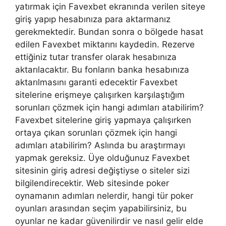
yatırmak için Favexbet ekranında verilen siteye
giriş yapıp hesabınıza para aktarmanız
gerekmektedir. Bundan sonra o bölgede hasat
edilen Favexbet miktarını kaydedin. Rezerve
ettiğiniz tutar transfer olarak hesabınıza
aktarılacaktır. Bu fonların banka hesabınıza
aktarılmasını garanti edecektir Favexbet
sitelerine erişmeye çalışırken karşılaştığım
sorunları çözmek için hangi adımları atabilirim?
Favexbet sitelerine giriş yapmaya çalışırken
ortaya çıkan sorunları çözmek için hangi
adımları atabilirim? Aslında bu araştırmayı
yapmak gereksiz. Üye olduğunuz Favexbet
sitesinin giriş adresi değiştiyse o siteler sizi
bilgilendirecektir. Web sitesinde poker
oynamanın adımları nelerdir, hangi tür poker
oyunları arasından seçim yapabilirsiniz, bu
oyunlar ne kadar güvenilirdir ve nasıl gelir elde