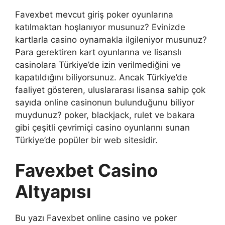
Favexbet mevcut giriş poker oyunlarına
katılmaktan hoşlanıyor musunuz? Evinizde
kartlarla casino oynamakla ilgileniyor musunuz?
Para gerektiren kart oyunlarına ve lisanslı
casinolara Türkiye’de izin verilmediğini ve
kapatıldığını biliyorsunuz. Ancak Türkiye’de
faaliyet gösteren, uluslararası lisansa sahip çok
sayıda online casinonun bulunduğunu biliyor
muydunuz? poker, blackjack, rulet ve bakara
gibi çeşitli çevrimiçi casino oyunlarını sunan
Türkiye’de popüler bir web sitesidir.
Favexbet Casino
Altyapısı
Bu yazı Favexbet online casino ve poker