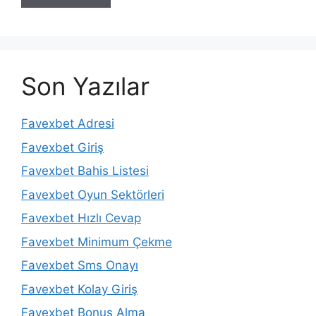
Son Yazılar
Favexbet Adresi
Favexbet Giriş
Favexbet Bahis Listesi
Favexbet Oyun Sektörleri
Favexbet Hızlı Cevap
Favexbet Minimum Çekme
Favexbet Sms Onayı
Favexbet Kolay Giriş
Favexbet Bonus Alma