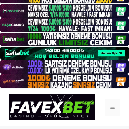
İçeriğe
atla
Menü