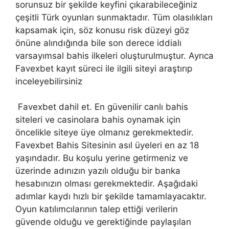
sorunsuz bir şekilde keyfini çıkarabileceğiniz
çeşitli Türk oyunları sunmaktadır. Tüm olasılıkları
kapsamak için, söz konusu risk düzeyi göz
önüne alındığında bile son derece iddialı
varsayımsal bahis ilkeleri oluşturulmuştur. Ayrıca
Favexbet kayıt süreci ile ilgili siteyi araştırıp
inceleyebilirsiniz
Favexbet dahil et. En güvenilir canlı bahis
siteleri ve casinolara bahis oynamak için
öncelikle siteye üye olmanız gerekmektedir.
Favexbet Bahis Sitesinin asıl üyeleri en az 18
yaşındadır. Bu koşulu yerine getirmeniz ve
üzerinde adınızın yazılı olduğu bir banka
hesabınızın olması gerekmektedir. Aşağıdaki
adımlar kaydı hızlı bir şekilde tamamlayacaktır.
Oyun katılımcılarının talep ettiği verilerin
güvende olduğu ve gerektiğinde paylaşılan