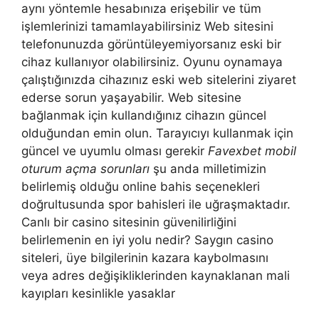
aynı yöntemle hesabınıza erişebilir ve tüm
işlemlerinizi tamamlayabilirsiniz Web sitesini
telefonunuzda görüntüleyemiyorsanız eski bir
cihaz kullanıyor olabilirsiniz. Oyunu oynamaya
çalıştığınızda cihazınız eski web sitelerini ziyaret
ederse sorun yaşayabilir. Web sitesine
bağlanmak için kullandığınız cihazın güncel
olduğundan emin olun. Tarayıcıyı kullanmak için
güncel ve uyumlu olması gerekir
Favexbet mobil
oturum açma sorunları
şu anda milletimizin
belirlemiş olduğu online bahis seçenekleri
doğrultusunda spor bahisleri ile uğraşmaktadır.
Canlı bir casino sitesinin güvenilirliğini
belirlemenin en iyi yolu nedir? Saygın casino
siteleri, üye bilgilerinin kazara kaybolmasını
veya adres değişikliklerinden kaynaklanan mali
kayıpları kesinlikle yasaklar