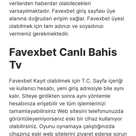
verilerden haberdar olabilecekleri
varsayılmaktadır. Favexbet giriş sayfası üye
alanına doğrudan erişim sağlar. Favexbet üyesi
olabilmek için tam adınızı ve soyadınızı
vermeniz gerekmektedir.
Favexbet Canlı Bahis
Tv
Favexbet Kayıt olabilmek için T.C. Sayfa içeriği
ve kullanıcı hesabı, yeni giriş adresiyle bile aynı
kalır. Siteye girdikten sonra aynı yöntemle
hesabınıza erişebilir ve tüm işlemlerinizi
tamamlayabilirsiniz Web sitesini telefonunuzda
görüntüleyemiyorsanız eski bir cihaz kullanıyor
olabilirsiniz. Oyunu oynamaya çalıştığınızda
cihazınız eski web sitelerini ziyaret ederse sorun