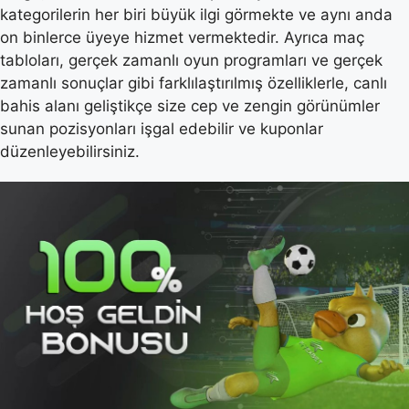
kategorilerin her biri büyük ilgi görmekte ve aynı anda
on binlerce üyeye hizmet vermektedir. Ayrıca maç
tabloları, gerçek zamanlı oyun programları ve gerçek
zamanlı sonuçlar gibi farklılaştırılmış özelliklerle, canlı
bahis alanı geliştikçe size cep ve zengin görünümler
sunan pozisyonları işgal edebilir ve kuponlar
düzenleyebilirsiniz.