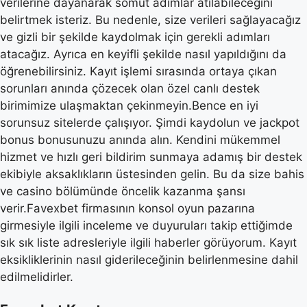
verilerine dayanarak somut adımlar atılabileceğini
belirtmek isteriz. Bu nedenle, size verileri sağlayacağız
ve gizli bir şekilde kaydolmak için gerekli adımları
atacağız. Ayrıca en keyifli şekilde nasıl yapıldığını da
öğrenebilirsiniz. Kayıt işlemi sırasında ortaya çıkan
sorunları anında çözecek olan özel canlı destek
birimimize ulaşmaktan çekinmeyin.Bence en iyi
sorunsuz sitelerde çalışıyor. Şimdi kaydolun ve jackpot
bonus bonusunuzu anında alın. Kendini mükemmel
hizmet ve hızlı geri bildirim sunmaya adamış bir destek
ekibiyle aksaklıkların üstesinden gelin. Bu da size bahis
ve casino bölümünde öncelik kazanma şansı
verir.Favexbet firmasının konsol oyun pazarına
girmesiyle ilgili inceleme ve duyuruları takip ettiğimde
sık sık liste adresleriyle ilgili haberler görüyorum. Kayıt
eksikliklerinin nasıl giderileceğinin belirlenmesine dahil
edilmelidirler.