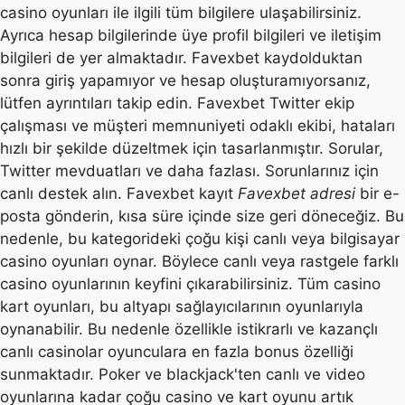
casino oyunları ile ilgili tüm bilgilere ulaşabilirsiniz.
Ayrıca hesap bilgilerinde üye profil bilgileri ve iletişim
bilgileri de yer almaktadır. Favexbet kaydolduktan
sonra giriş yapamıyor ve hesap oluşturamıyorsanız,
lütfen ayrıntıları takip edin. Favexbet Twitter ekip
çalışması ve müşteri memnuniyeti odaklı ekibi, hataları
hızlı bir şekilde düzeltmek için tasarlanmıştır. Sorular,
Twitter mevduatları ve daha fazlası. Sorunlarınız için
canlı destek alın. Favexbet kayıt
Favexbet adresi
bir e-
posta gönderin, kısa süre içinde size geri döneceğiz. Bu
nedenle, bu kategorideki çoğu kişi canlı veya bilgisayar
casino oyunları oynar. Böylece canlı veya rastgele farklı
casino oyunlarının keyfini çıkarabilirsiniz. Tüm casino
kart oyunları, bu altyapı sağlayıcılarının oyunlarıyla
oynanabilir. Bu nedenle özellikle istikrarlı ve kazançlı
canlı casinolar oyunculara en fazla bonus özelliği
sunmaktadır. Poker ve blackjack'ten canlı ve video
oyunlarına kadar çoğu casino ve kart oyunu artık