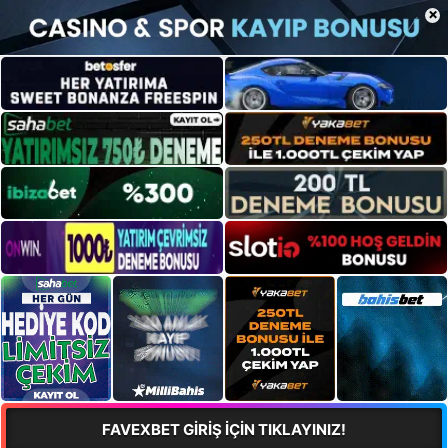
×
FAVEXBET GİRİŞ İÇİN TIKLAYINIZ!