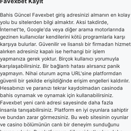
Favexbet Kayıt
Bahis Güncel Favexbet giriş adresinizi almanın en kolay
yolu bu sitelerden bilgi almaktır. Aksi takdirde,
İnternet'te, Google'da veya diğer arama motorlarında
gezinen kullanıcılar kendilerini kötü programlarla karşı
karşıya bulurlar. Güvenilir ve lisanslı bir firmadan hizmet
alırken adresiniz kapalı ise herhangi bir işlem
yapmanıza gerek yoktur. Birçok kullanıcı yorumuyla
karşılaşabilirsiniz. Bir bağlantı hatası alırsanız panik
yapmayın. Nihai oturum açma URL'sine platformdan
güvenli bir şekilde erişildiğinde erişim engelleri kaldırılır.
Hesabınızı ve paranızı tekrar kaydolmadan casinoda
bahis oynamak ve oynamak için kullanabilirsiniz.
Favexbet yeni canlı adresi sayesinde daha fazla
insanla tanışabilirsiniz. Platform en iyi oyunlara sahiptir
ve bundan zarar görmezsiniz. Bu web sitesinin oyunlar
ve casino bölümünün canlı bir deneyim sunduğunu