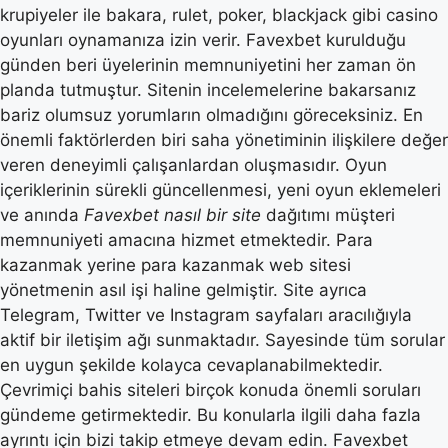
krupiyeler ile bakara, rulet, poker, blackjack gibi casino
oyunları oynamanıza izin verir. Favexbet kurulduğu
günden beri üyelerinin memnuniyetini her zaman ön
planda tutmuştur. Sitenin incelemelerine bakarsanız
bariz olumsuz yorumların olmadığını göreceksiniz. En
önemli faktörlerden biri saha yönetiminin ilişkilere değer
veren deneyimli çalışanlardan oluşmasıdır. Oyun
içeriklerinin sürekli güncellenmesi, yeni oyun eklemeleri
ve anında
Favexbet nasıl bir site
dağıtımı müşteri
memnuniyeti amacına hizmet etmektedir. Para
kazanmak yerine para kazanmak web sitesi
yönetmenin asıl işi haline gelmiştir. Site ayrıca
Telegram, Twitter ve Instagram sayfaları aracılığıyla
aktif bir iletişim ağı sunmaktadır. Sayesinde tüm sorular
en uygun şekilde kolayca cevaplanabilmektedir.
Çevrimiçi bahis siteleri birçok konuda önemli soruları
gündeme getirmektedir. Bu konularla ilgili daha fazla
ayrıntı için bizi takip etmeye devam edin. Favexbet