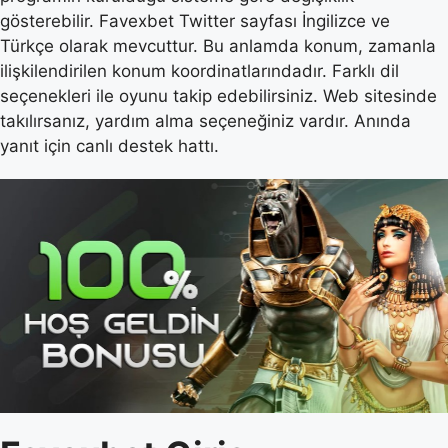
gösterebilir. Favexbet Twitter sayfası İngilizce ve
Türkçe olarak mevcuttur. Bu anlamda konum, zamanla
ilişkilendirilen konum koordinatlarındadır. Farklı dil
seçenekleri ile oyunu takip edebilirsiniz. Web sitesinde
takılırsanız, yardım alma seçeneğiniz vardır. Anında
yanıt için canlı destek hattı.