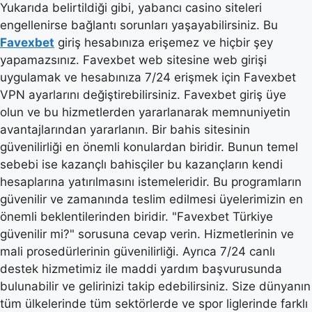
Yukarıda belirtildiği gibi, yabancı casino siteleri
engellenirse bağlantı sorunları yaşayabilirsiniz. Bu
Favexbet
giriş hesabınıza erişemez ve hiçbir şey
yapamazsınız. Favexbet web sitesine web girişi
uygulamak ve hesabınıza 7/24 erişmek için Favexbet
VPN ayarlarını değiştirebilirsiniz. Favexbet giriş üye
olun ve bu hizmetlerden yararlanarak memnuniyetin
avantajlarından yararlanın. Bir bahis sitesinin
güvenilirliği en önemli konulardan biridir. Bunun temel
sebebi ise kazançlı bahisçiler bu kazançların kendi
hesaplarına yatırılmasını istemeleridir. Bu programların
güvenilir ve zamanında teslim edilmesi üyelerimizin en
önemli beklentilerinden biridir. "Favexbet Türkiye
güvenilir mi?" sorusuna cevap verin. Hizmetlerinin ve
mali prosedürlerinin güvenilirliği. Ayrıca 7/24 canlı
destek hizmetimiz ile maddi yardım başvurusunda
bulunabilir ve gelirinizi takip edebilirsiniz. Size dünyanın
tüm ülkelerinde tüm sektörlerde ve spor liglerinde farklı