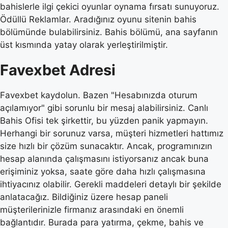
bahislerle ilgi çekici oyunlar oynama fırsatı sunuyoruz.
Ödüllü Reklamlar. Aradığınız oyunu sitenin bahis
bölümünde bulabilirsiniz. Bahis bölümü, ana sayfanın
üst kısmında yatay olarak yerleştirilmiştir.
Favexbet Adresi
Favexbet kaydolun. Bazen "Hesabınızda oturum
açılamıyor" gibi sorunlu bir mesaj alabilirsiniz. Canlı
Bahis Ofisi tek şirkettir, bu yüzden panik yapmayın.
Herhangi bir sorunuz varsa, müşteri hizmetleri hattımız
size hızlı bir çözüm sunacaktır. Ancak, programınızın
hesap alanında çalışmasını istiyorsanız ancak buna
erişiminiz yoksa, saate göre daha hızlı çalışmasına
ihtiyacınız olabilir. Gerekli maddeleri detaylı bir şekilde
anlatacağız. Bildiğiniz üzere hesap paneli
müşterilerinizle firmanız arasındaki en önemli
bağlantıdır. Burada para yatırma, çekme, bahis ve