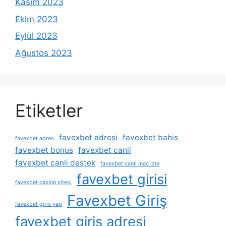
Kasım 2023
Ekim 2023
Eylül 2023
Ağustos 2023
Etiketler
favexbet adresi
favexbet bahis
favexbet adres
favexbet bonus
favexbet canli
favexbet canli destek
favexbet canli maç izle
favexbet girisi
favexbet casino sitesi
Favexbet Giriş
favexbet giris yap
favexbet giriş adresi