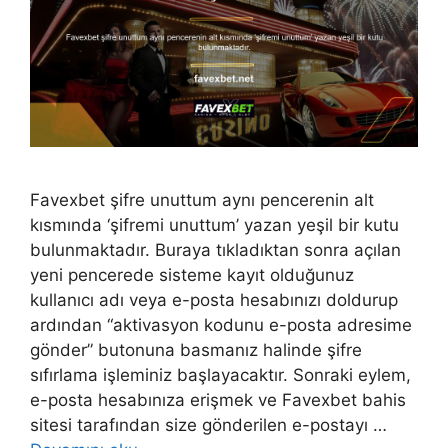
Favexbet şifre unuttum aynı pencerenin alt
kısmında ‘şifremi unuttum’ yazan yeşil bir kutu
bulunmaktadır. Buraya tıkladıktan sonra açılan
yeni pencerede sisteme kayıt olduğunuz
kullanıcı adı veya e-posta hesabınızı doldurup
ardından “aktivasyon kodunu e-posta adresime
gönder” butonuna basmanız halinde şifre
sıfırlama işleminiz başlayacaktır. Sonraki eylem,
e-posta hesabınıza erişmek ve Favexbet bahis
sitesi tarafından size gönderilen e-postayı …