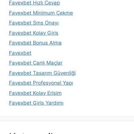
Favexbet Hızlı Cevap
Favexbet Minimum Çekme
Favexbet Sms Onayı
Favexbet Kolay Giriş
Favexbet Bonus Alma
Favexbet
Favexbet Canlı Maçlar
Favexbet Tasarım Güvenliği
Favexbet Profesyonel Yapı
Favexbet Kolay Erişim
Favexbet Giriş Yardımı