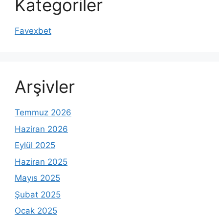
Kategoriler
Favexbet
Arşivler
Temmuz 2026
Haziran 2026
Eylül 2025
Haziran 2025
Mayıs 2025
Şubat 2025
Ocak 2025