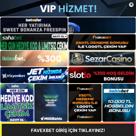
×
FAVEXBET GİRİŞ İÇİN TIKLAYINIZ!