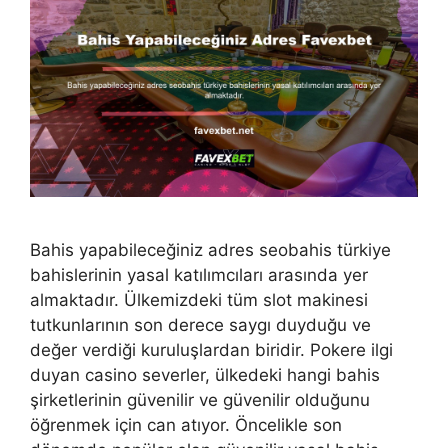
Bahis yapabileceğiniz adres seobahis türkiye
bahislerinin yasal katılımcıları arasında yer
almaktadır. Ülkemizdeki tüm slot makinesi
tutkunlarının son derece saygı duyduğu ve
değer verdiği kuruluşlardan biridir. Pokere ilgi
duyan casino severler, ülkedeki hangi bahis
şirketlerinin güvenilir ve güvenilir olduğunu
öğrenmek için can atıyor. Öncelikle son