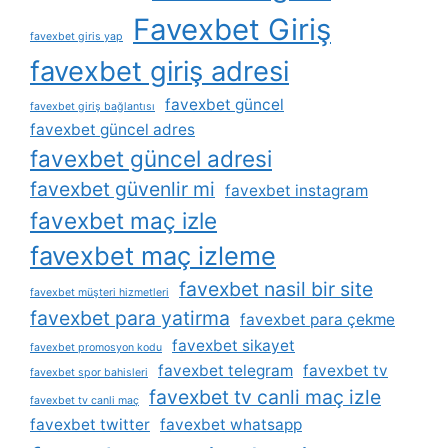
Favexbet Giriş
favexbet giris yap
favexbet giriş adresi
favexbet güncel
favexbet giriş bağlantısı
favexbet güncel adres
favexbet güncel adresi
favexbet güvenlir mi
favexbet instagram
favexbet maç izle
favexbet maç izleme
favexbet nasil bir site
favexbet müşteri hizmetleri
favexbet para yatirma
favexbet para çekme
favexbet sikayet
favexbet promosyon kodu
favexbet telegram
favexbet tv
favexbet spor bahisleri
favexbet tv canli maç izle
favexbet tv canli maç
favexbet twitter
favexbet whatsapp