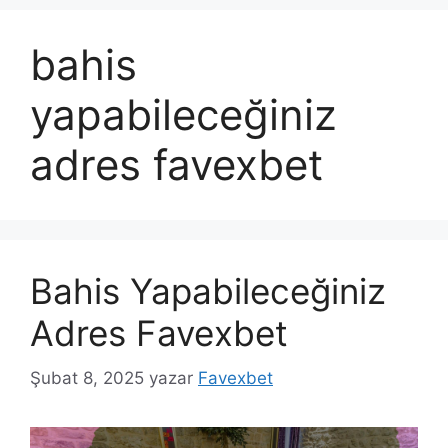
bahis
yapabileceğiniz
adres favexbet
Bahis Yapabileceğiniz
Adres Favexbet
Şubat 8, 2025
yazar
Favexbet