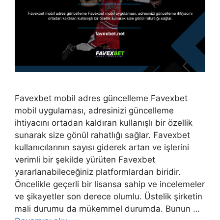
Favexbet mobil adres güncelleme Favexbet
mobil uygulaması, adresinizi güncelleme
ihtiyacını ortadan kaldıran kullanışlı bir özellik
sunarak size gönül rahatlığı sağlar. Favexbet
kullanıcılarının sayısı giderek artan ve işlerini
verimli bir şekilde yürüten Favexbet
yararlanabileceğiniz platformlardan biridir.
Öncelikle geçerli bir lisansa sahip ve incelemeler
ve şikayetler son derece olumlu. Üstelik şirketin
mali durumu da mükemmel durumda. Bunun …