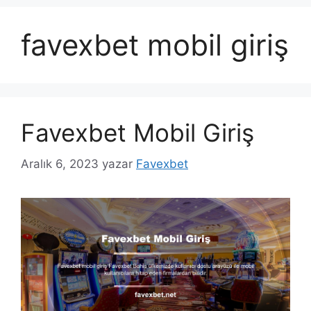
favexbet mobil giriş
Favexbet Mobil Giriş
Aralık 6, 2023
yazar
Favexbet