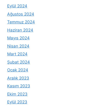
Eylül 2024
Ağustos 2024
Temmuz 2024
Haziran 2024
Mayıs 2024
Nisan 2024
Mart 2024
Şubat 2024
Ocak 2024
Aralık 2023
Kasım 2023
Ekim 2023
Eylül 2023