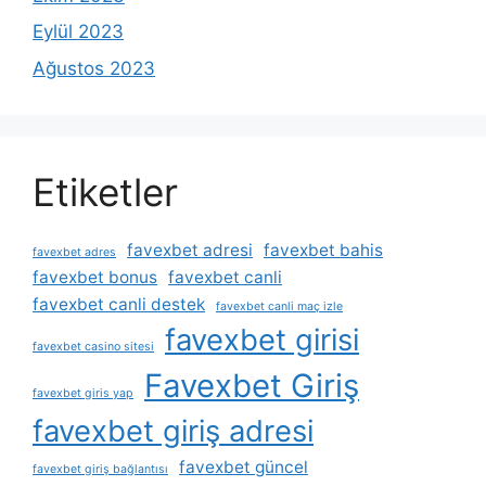
Eylül 2023
Ağustos 2023
Etiketler
favexbet adresi
favexbet bahis
favexbet adres
favexbet bonus
favexbet canli
favexbet canli destek
favexbet canli maç izle
favexbet girisi
favexbet casino sitesi
Favexbet Giriş
favexbet giris yap
favexbet giriş adresi
favexbet güncel
favexbet giriş bağlantısı