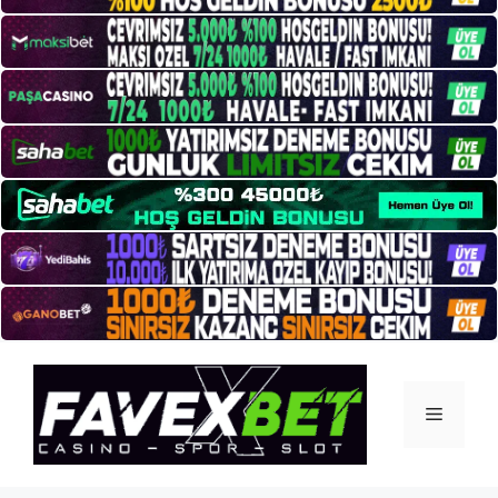
İçeriğe
atla
Menü