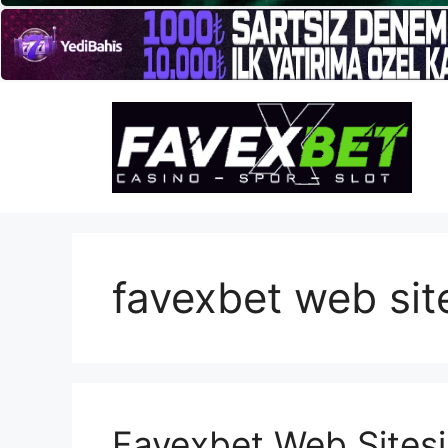
İçeriğe
atla
favexbet web sit
Favexbet Web Sitesi