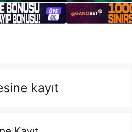
esine kayıt
ne Kayıt